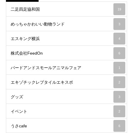
二足四足協和国
19
めっちゃかわいい動物ランド
3
エスキング横浜
4
株式会社FeedOn
6
バードアンドスモールアニマルフェア
1
エキゾチックレプタイルエキスポ
2
グッズ
3
イベント
2
うさcafe
6