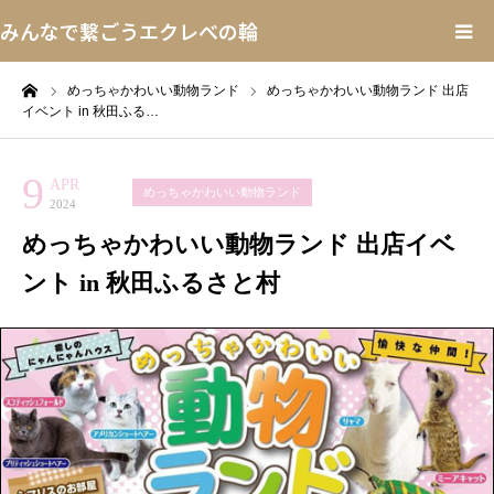
みんなで繋ごうエクレべの輪
ーム
めっちゃかわいい動物ランド
めっちゃかわいい動物ランド 出店
開催情報
イベント in 秋田ふる…
牧草引換チケット
9
APR
めっちゃかわいい動物ランド
2024
エクレべの輪とは
めっちゃかわいい動物ランド 出店イベ
ント in 秋田ふるさと村
グッズ▼
賛同するには▼