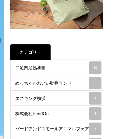
カテゴリー
二足四足協和国
19
めっちゃかわいい動物ランド
3
エスキング横浜
4
株式会社FeedOn
6
バードアンドスモールアニマルフェア
1