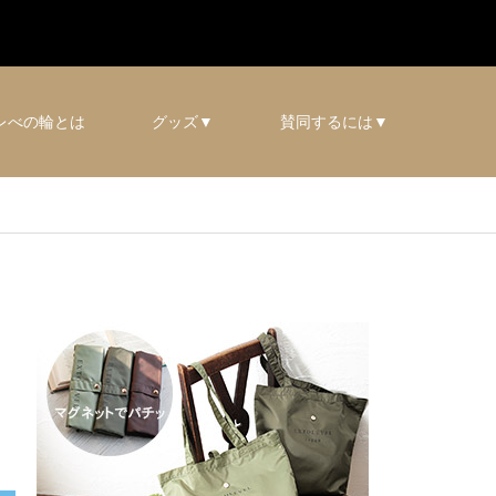
レべの輪とは
グッズ▼
賛同するには▼